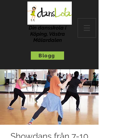
Din dansskola i
Köping, Västra
Mälardalen
Blogg
Showdans från 7-10