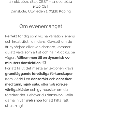
23 okt. 2024 18:15 CEST – 11 dec. 2024
19:10 CET
DansLola, Ullvileden 1, 73136 Köping
Om evenemanget
Perfekt för dig som vill ha variation, energi 
och kreativitet i din dans. Oavsett om du 
är nybörjare eller van dansare, kommer 
du att växa som artist och ha riktigt kul på 
vägen. 
Välkommen till en dynamisk 55-
minuters danslektion!
 💥
För att få ut det mesta av lektionen krävs 
grundläggande idrottsliga förkunskaper
. 
Kom klädd i en 
dansdräkt
 och 
dansskor 
med tunn, mjuk sula
, eller välj 
rörelse 
vänliga kläder
 och gympaskor om du 
föredrar det. Behöver du dansskor? Kolla 
gärna in vår 
web shop
 för att hitta rätt 
utrustning!
Anmäl dig idag
 och gör dig redo att inta 