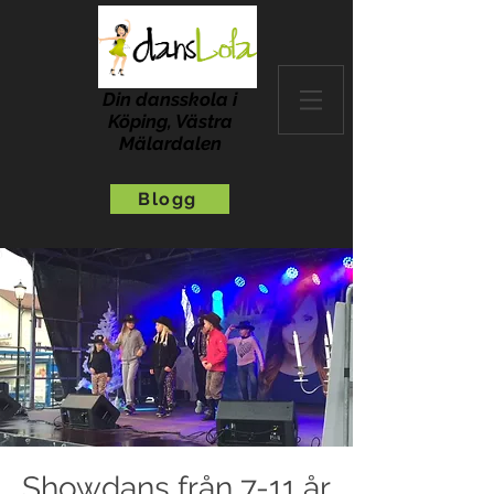
Din dansskola i
Köping, Västra
Mälardalen
Blogg
Showdans från 7-11 år