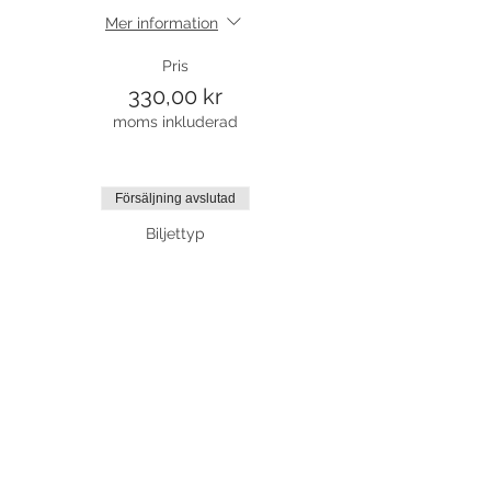
Mer information
Pris
330,00 kr
moms inkluderad
Försäljning avslutad
Biljettyp
Showdans från 7 år prova på
Mer information
Pris
110,00 kr
moms inkluderad