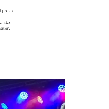
tt prova
Blandad
siken.