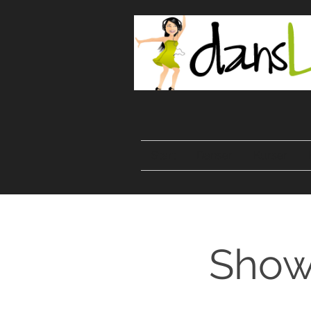
Start
Danser
Kurser
Showd