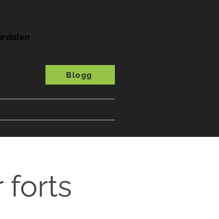
ardalen
Blogg
s
A-Ö
Presentkort
 forts