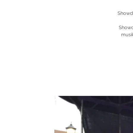
Showdan
Showda
musik