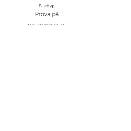
Biljettyp
Prova på
Mer information
Pris
120,00 kr
moms inkluderad
Dela detta evenemang