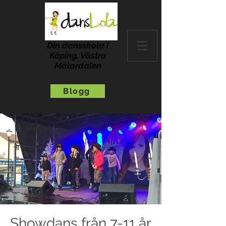
Din dansskola i
Köping, Västra
Mälardalen
Blogg
Showdans från 7-11 år