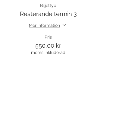
Biljettyp
Resterande termin 3
Mer information
Pris
550,00 kr
moms inkluderad
Slutsåld
Biljettyp
Termin 3 fakturerad/bet
Pris
0,00 kr