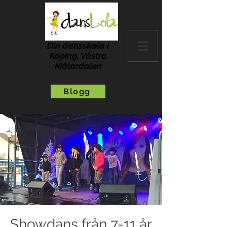
Din dansskola i
Köping, Västra
Mälardalen
Blogg
Showdans från 7-11 år