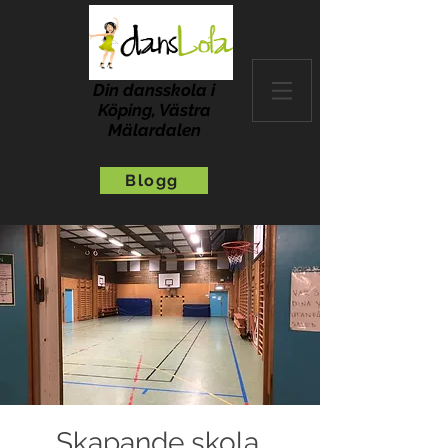
Din dansskola i
Köping, Västra
Mälardalen
Blogg
Skapande skola,