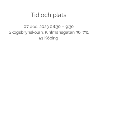
Tid och plats
07 dec. 2023 08:30 – 9:30
Skogsbrynskolan, Kihlmansgatan 36, 731
51 Köping
Dela detta evenemang
©
2017-2026
Med ensamrätt DansLola.
Integritetspolicy