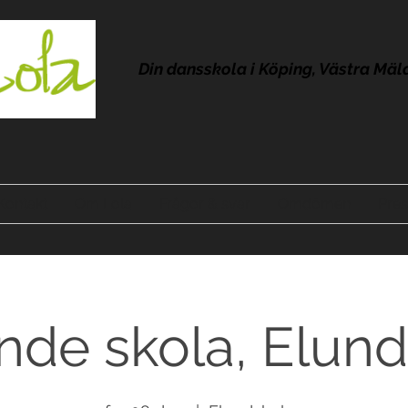
Din dansskola i Köping, Västra Mäl
Kontakt
Om Lola
Frågor & svar
Omdömen
Pres
nde skola, Elund