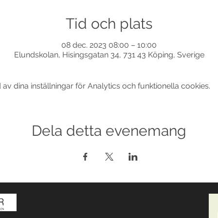
Tid och plats
08 dec. 2023 08:00 – 10:00
Elundskolan, Hisingsgatan 34, 731 43 Köping, Sverige
 dina inställningar för Analytics och funktionella cookies.
Dela detta evenemang
© 2017-2026 Med ensamrätt DansLola.
Integritetspolicy
Kommunikatör & Webbredaktör:
Axensjös Kommunikations- och språkvård AB