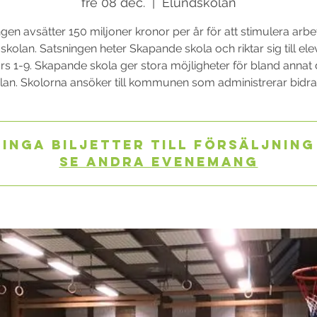
fre 08 dec.
  |  
Elundskolan
gen avsätter 150 miljoner kronor per år för att stimulera arb
i skolan. Satsningen heter Skapande skola och riktar sig till ele
rs 1-9. Skapande skola ger stora möjligheter för bland annat 
lan. Skolorna ansöker till kommunen som administrerar bidra
Inga biljetter till försäljning
Se andra evenemang