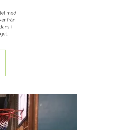
etet med
ver från
dans i
get.