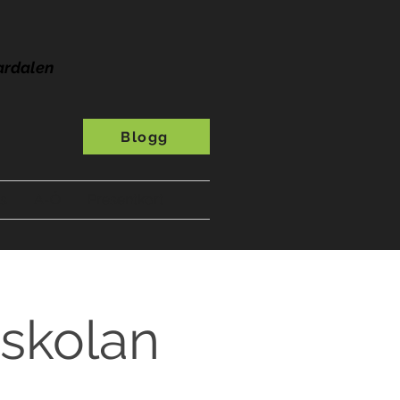
ardalen
Blogg
s
A-Ö
Presentkort
skolan