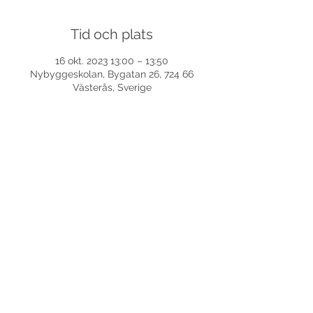
Tid och plats
16 okt. 2023 13:00 – 13:50
Nybyggeskolan, Bygatan 26, 724 66
Västerås, Sverige
Dela detta evenemang
©
2017-2026
Med ensamrätt DansLola.
Integritetspolicy