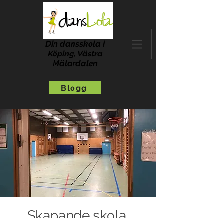
Din dansskola i
Köping, Västra
Mälardalen
Blogg
Skapande skola,