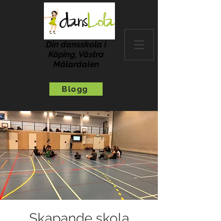
Din dansskola i
Köping, Västra
Mälardalen
Blogg
Skapande skola