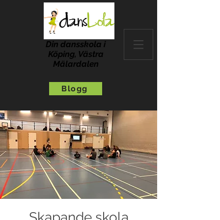
Din dansskola i
Köping, Västra
Mälardalen
Blogg
Skapande skola