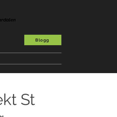
ardalen
Blogg
s
A-Ö
Presentkort
kt St