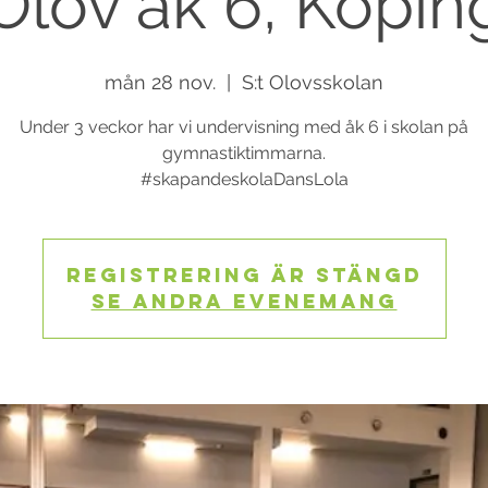
Olov åk 6, Köpin
mån 28 nov.
  |  
S:t Olovsskolan
Under 3 veckor har vi undervisning med åk 6 i skolan på
gymnastiktimmarna.
#skapandeskolaDansLola
Registrering är stängd
Se andra evenemang