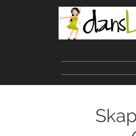
Start
Danser
Kurser
Skap