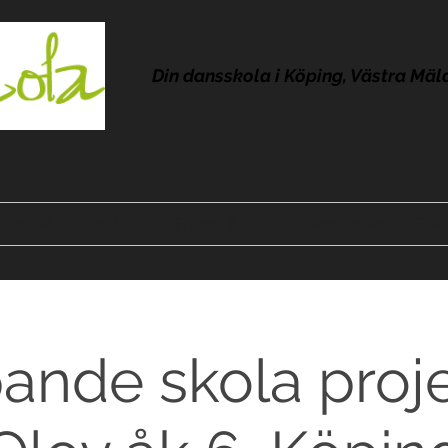
Din dansskola i Köping, Västra Mäl
Kontakt
Om Lola
Frågor & svar
Omdömen
Pres
ande skola proje