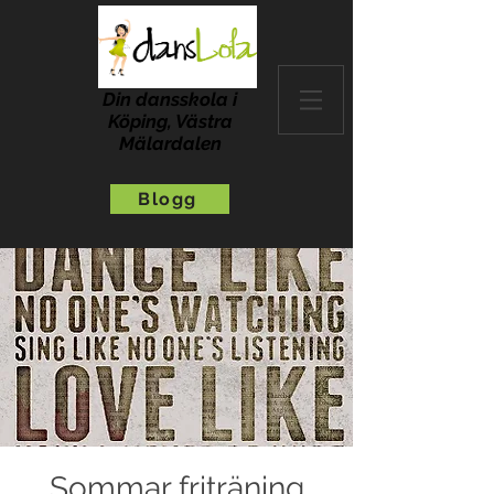
Din dansskola i
Köping, Västra
Mälardalen
Blogg
Sommar friträning