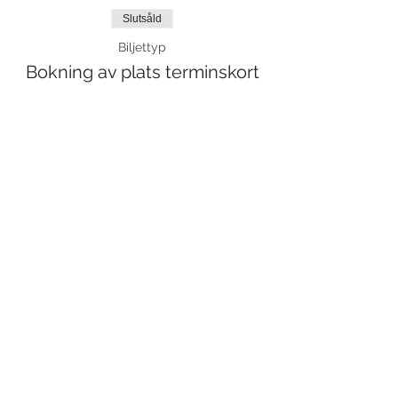
Slutsåld
Biljettyp
Bokning av plats terminskort
Mer information
Pris
0,00 kr
Dela detta evenemang