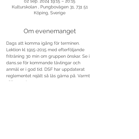
02 sep. 2024 19:15 – 20:15
Kulturskolan , Pungbovägen 31, 731 51
Köping, Sverige
Om evenemanget
Dags att komma igång för terminen. 
Lektion kl 1915-2015 med efterföljande 
friträning 30 min om gruppen önskar. Se i 
dans.se för kommande tävlingar och 
anmäl er i god tid. DSF har uppdaterat 
reglementet rejält så läs gärna på. Varmt 
välkomna!
Dela detta evenemang