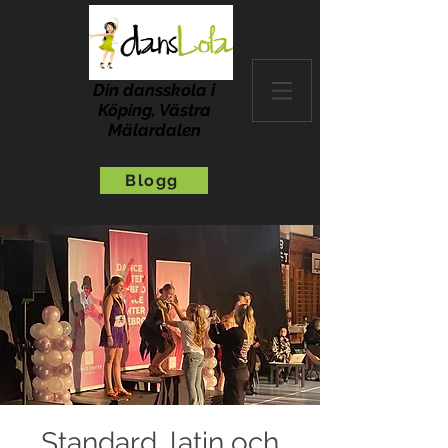
Din dansskola i
Köping, Västra
Mälardalen
Blogg
Standard, latin och