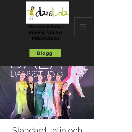
Din dansskola i
Köping, Västra
Mälardalen
Blogg
Standard, latin och