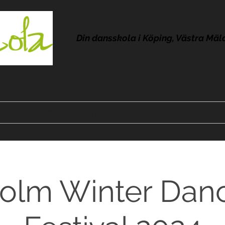
Din dansskola i Köping, Västra Mäl
Kontakt
Om Lola
Frågor & svar
Omdömen
Pres
olm Winter Dan