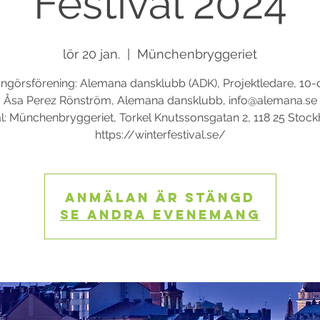
Festival 2024
lör 20 jan.
  |  
Münchenbryggeriet
ngörsförening: Alemana dansklubb (ADK), Projektledare, 10
Åsa Perez Rönström, Alemana dansklubb, info@alemana.se
l: Münchenbryggeriet, Torkel Knutssonsgatan 2, 118 25 Stoc
https://winterfestival.se/
Anmälan är stängd
Se andra evenemang