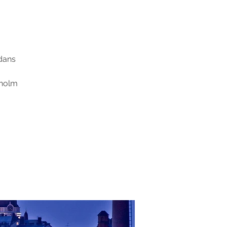
-dans
kholm