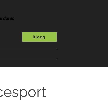
ardalen
Blogg
s
A-Ö
Presentkort
cesport