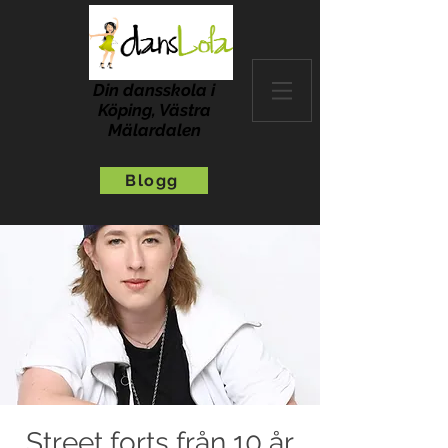
Din dansskola i
Köping, Västra
Mälardalen
Blogg
Street forts från 10 år