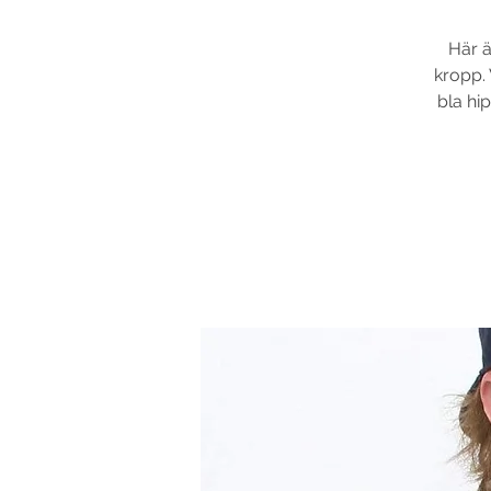
Här ä
kropp. 
bla hi