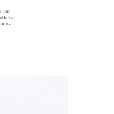
 i din
stilarna
lkomna!