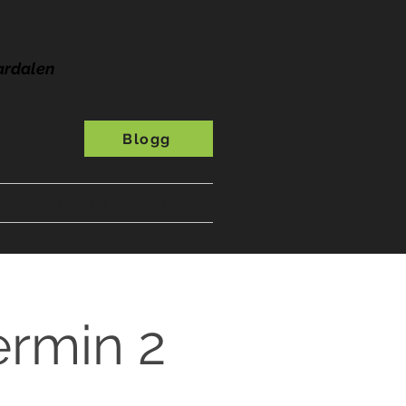
ardalen
Blogg
s
A-Ö
Presentkort
termin 2