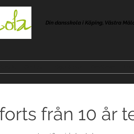
Din dansskola i Köping, Västra Mäl
Kontakt
Om Lola
Frågor & svar
Omdömen
Pres
forts från 10 år 