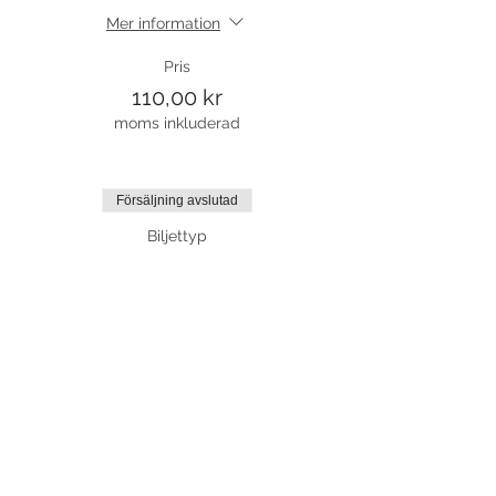
Mer information
Pris
110,00 kr
moms inkluderad
Försäljning avslutad
Biljettyp
Street nyb/forts fr 7 år
Mer information
Pris
880,00 kr
moms inkluderad