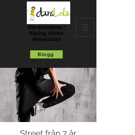
Din dansskola i
Köping, Västra
Mälardalen
Blogg
Street från 7 år