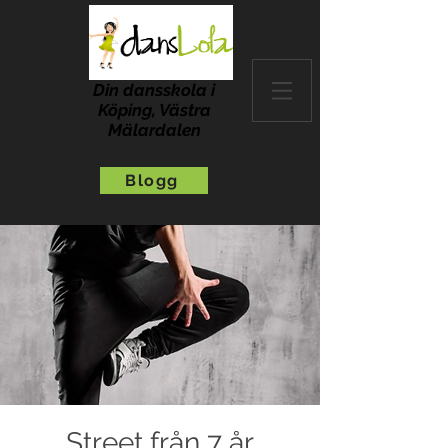
Din dansskola i
Köping, Västra
Mälardalen
Blogg
Street från 7 år