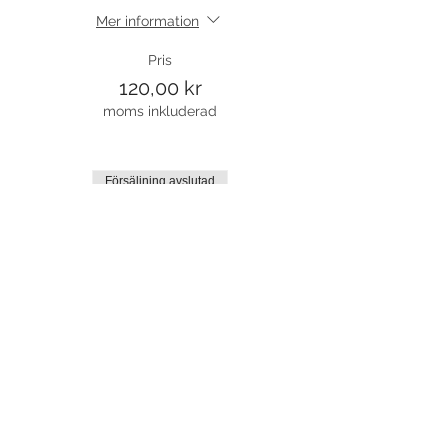
Mer information
Pris
120,00 kr
moms inkluderad
Försäljning avslutad
Biljettyp
Rest T1
Pris
0,00 kr