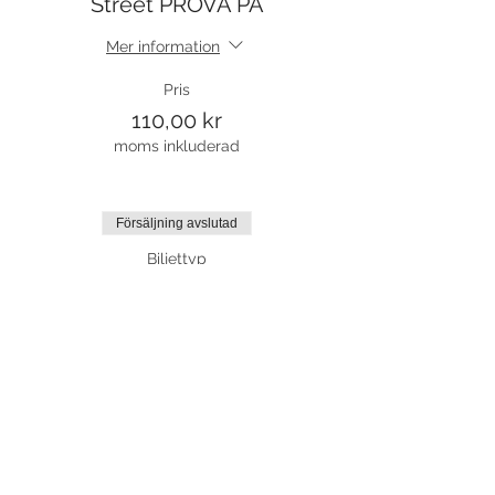
Street PROVA PÅ
Mer information
Pris
110,00 kr
moms inkluderad
Försäljning avslutad
Biljettyp
Street nyb/forts fr 7 år
Mer information
Pris
880,00 kr
moms inkluderad