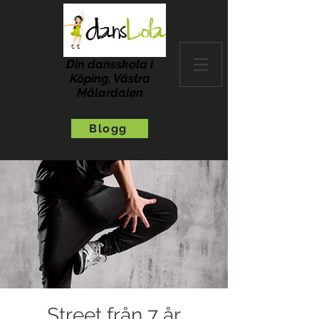
Din dansskola i
Köping, Västra
Mälardalen
Blogg
Street från 7 år