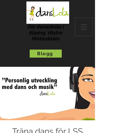
Din dansskola i
Köping, Västra
Mälardalen
Blogg
Träna dans för LSS