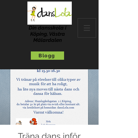
Din dansskola i
Köping, Västra
Mälardalen
Blogg
Träna dans inför