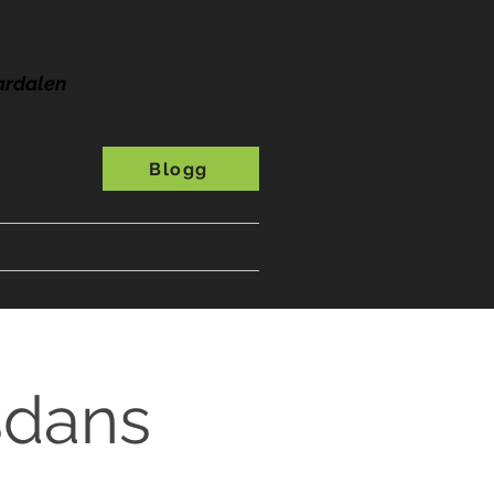
ardalen
Blogg
s
A-Ö
Presentkort
sdans