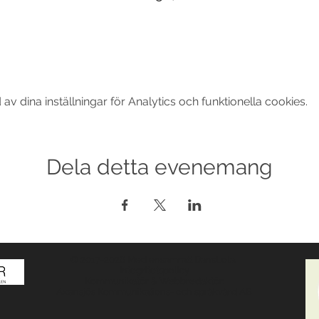
 dina inställningar för Analytics och funktionella cookies.
Dela detta evenemang
© 2017-2026 Med ensamrätt DansLola.
Integritetspolicy
Kommunikatör & Webbredaktör:
Axensjös Kommunikations- och språkvård AB