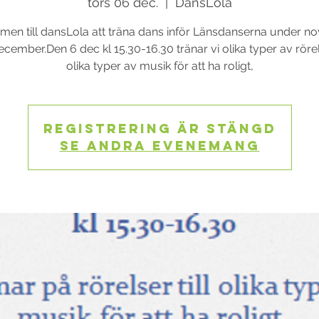
tors 06 dec.
  |  
DansLola
en till dansLola att träna dans inför Länsdanserna under 
cember.Den 6 dec kl 15.30-16.30 tränar vi olika typer av rörels
Registrering är stängd
Se andra evenemang