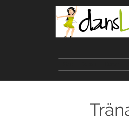
Start
Danser
Kurser
Trän