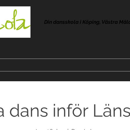
Din dansskola i Köping, Västra Mäl
Kontakt
Om Lola
Frågor & svar
Omdömen
Pres
a dans inför Län