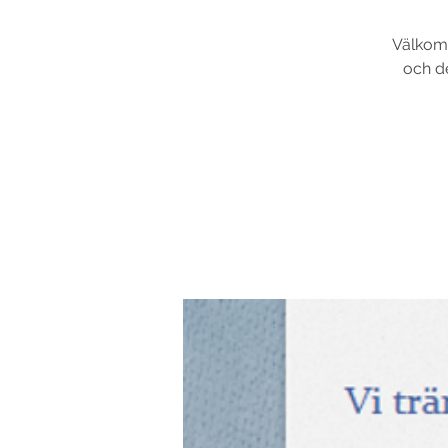
Välkomm
och de