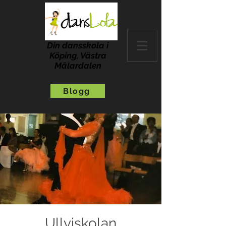
Din dansskola i
Köping, Västra
Mälardalen
Blogg
Ullviskolan