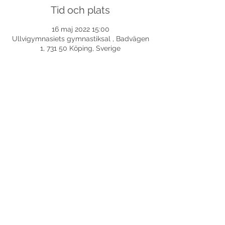
Tid och plats
16 maj 2022 15:00
Ullvigymnasiets gymnastiksal , Badvägen
1, 731 50 Köping, Sverige
Dela detta evenemang
©
2017-2026
Med ensamrätt DansLola.
Integritetspolicy
Kommunikatör & Webbredaktör:
Axensjös Kommunikations- och språkvård AB