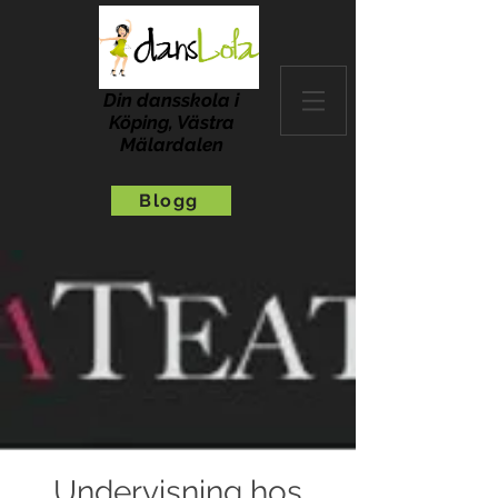
Din dansskola i
Köping, Västra
Mälardalen
Blogg
Undervisning hos