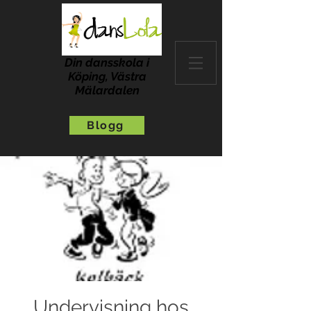
Din dansskola i
Köping, Västra
Mälardalen
Blogg
Undervisning hos