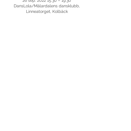
26 sep. 2022 15:30 – 19:30
DansLola/Mälardalens dansklubb,
Linneatorget, Kolbäck
Dela detta evenemang
©
2017-2026
Med ensamrätt DansLola.
Integritetspolicy
Kommunikatör & Webbredaktör:
Axensjös Kommunikations- och språkvård AB