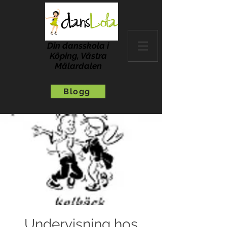
Din dansskola i
Köping, Västra
Mälardalen
Blogg
Undervisning hos