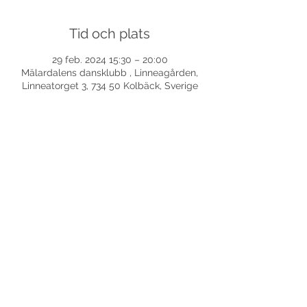
Tid och plats
29 feb. 2024 15:30 – 20:00
Mälardalens dansklubb , Linneagården,
Linneatorget 3, 734 50 Kolbäck, Sverige
Dela detta evenemang
©
2017-2026
Med ensamrätt DansLola.
Integritetspolicy