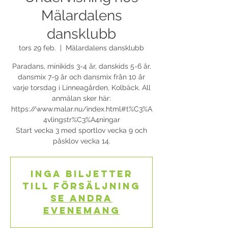
Mälardalens
dansklubb
tors 29 feb.
  |  
Mälardalens dansklubb
Paradans, minikids 3-4 år, danskids 5-6 år,
dansmix 7-9 år och dansmix från 10 år
varje torsdag i Linneagården, Kolbäck. All
anmälan sker här:
https://www.malar.nu/index.html#t%C3%A
4vlingstr%C3%A4ningar
Start vecka 3 med sportlov vecka 9 och
påsklov vecka 14.
Inga biljetter
till försäljning
Se andra
evenemang