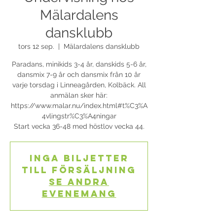
Mälardalens
dansklubb
tors 12 sep.
  |  
Mälardalens dansklubb
Paradans, minikids 3-4 år, danskids 5-6 år,
dansmix 7-9 år och dansmix från 10 år
varje torsdag i Linneagården, Kolbäck. All
anmälan sker här:
https://www.malar.nu/index.html#t%C3%A
4vlingstr%C3%A4ningar
Start vecka 36-48 med höstlov vecka 44.
Inga biljetter
till försäljning
Se andra
evenemang