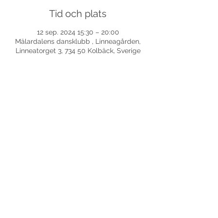
Tid och plats
12 sep. 2024 15:30 – 20:00
Mälardalens dansklubb , Linneagården,
Linneatorget 3, 734 50 Kolbäck, Sverige
Dela detta evenemang
©
2017-2026
Med ensamrätt DansLola.
Integritetspolicy
Kommunikatör & Webbredaktör: