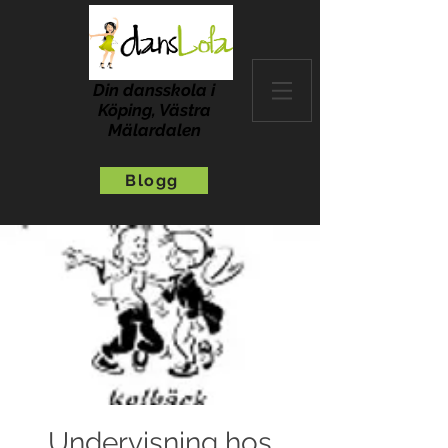
Din dansskola i
Köping, Västra
Mälardalen
Blogg
Undervisning hos