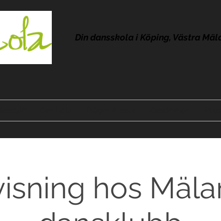
Din dansskola i Köping, Västra Mäl
Kontakt
Om Lola
Frågor & svar
Omdömen
Pres
isning hos Mäla