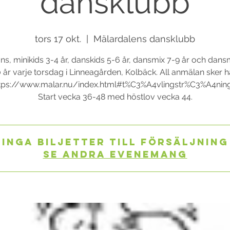
dansklubb
tors 17 okt.
  |  
Mälardalens dansklubb
s, minikids 3-4 år, danskids 5-6 år, dansmix 7-9 år och dans
 år varje torsdag i Linneagården, Kolbäck. All anmälan sker h
tps://www.malar.nu/index.html#t%C3%A4vlingstr%C3%A4nin
Start vecka 36-48 med höstlov vecka 44.
Inga biljetter till försäljning
Se andra evenemang