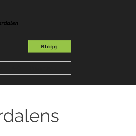
ardalen
Blogg
s
A-Ö
Presentkort
rdalens