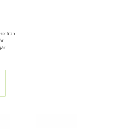
mix från
är:
gar