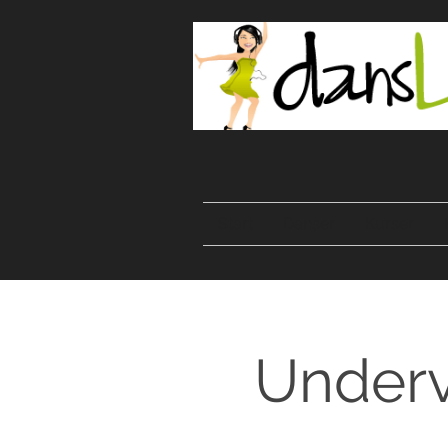
Start
Danser
Kurser
Underv