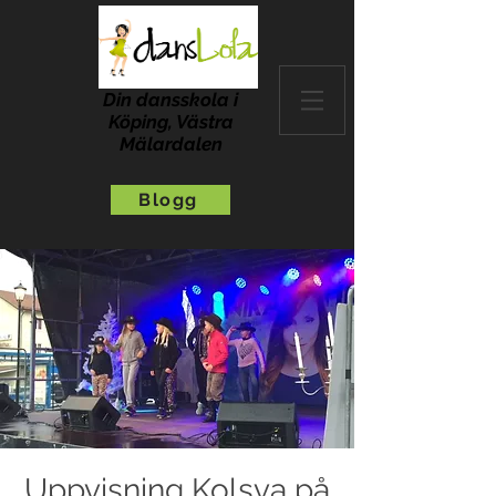
Din dansskola i
Köping, Västra
Mälardalen
Blogg
Uppvisning Kolsva på