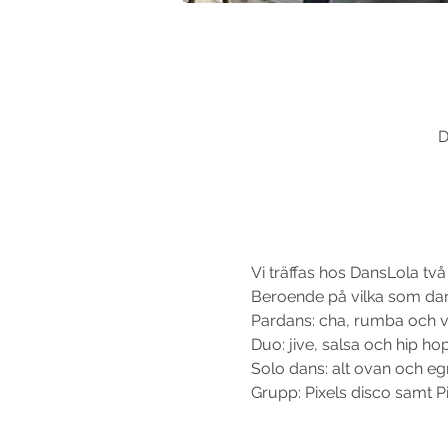
D
Vi träffas hos DansLola tv
Beroende på vilka som dan
Pardans: cha, rumba och va
Duo: jive, salsa och hip ho
Solo dans: alt ovan och e
Grupp: Pixels disco samt Pi