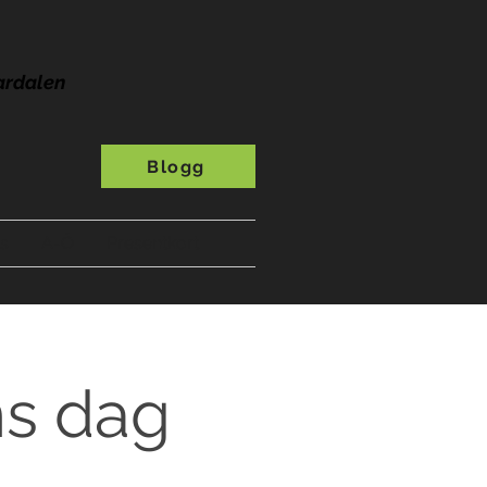
ardalen
Blogg
s
A-Ö
Presentkort
ns dag