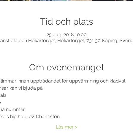
Tid och plats
25 aug. 2018 10:00
ansLola och Hökartorget, Hökartorget, 731 30 Köping, Sveri
Om evenemanget
å timmar innan uppträdandet för uppvärmning och klädval.
sar kan vi bjuda på:
ls. 
p
gna nummer. 
xels hip hop, ev. Charleston
Läs mer >