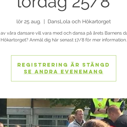
lördag 25/8
lör 25 aug.
  |  
DansLola och Hökartorget
a av våra dansare vill vara med och dansa på årets Barnens d
Hökartorget? Anmäl dig här senast 17/8 för mer information.
Registrering är stängd
Se andra evenemang