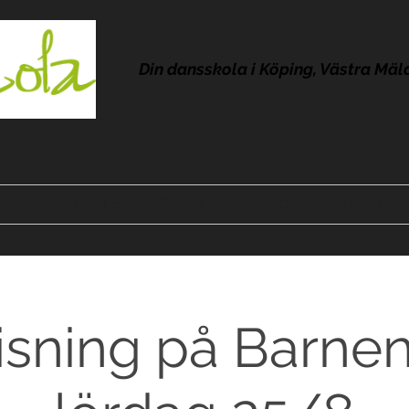
Din dansskola i Köping, Västra Mäl
Kontakt
Om Lola
Frågor & svar
Omdömen
Pres
sning på Barne