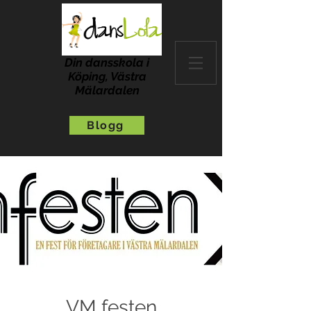
Din dansskola i
Köping, Västra
Mälardalen
Blogg
VM festen