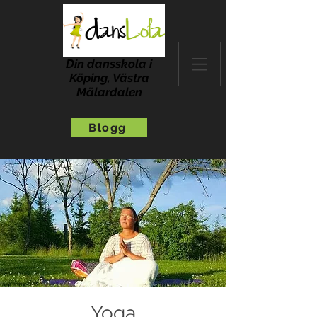
Din dansskola i
Köping, Västra
Mälardalen
Blogg
Yoga