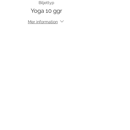
Biljettyp
Yoga 10 ggr
Mer information
Pris
900,00 kr
Försäljning avslutad
Biljettyp
Platsreservation klippkort
Mer information
Pris
0,00 kr