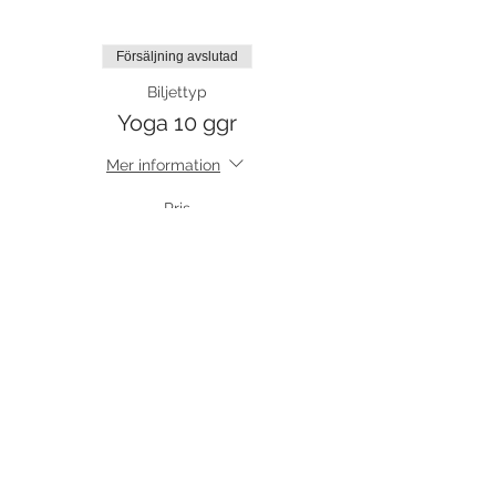
Försäljning avslutad
Biljettyp
Yoga 10 ggr
Mer information
Pris
1 100,00 kr
moms inkluderad
Försäljning avslutad
Biljettyp
Platsreservation klippkort
Mer information
Pris