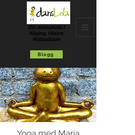
Din dansskola i
Köping, Västra
Mälardalen
Blogg
Yoga med Maria