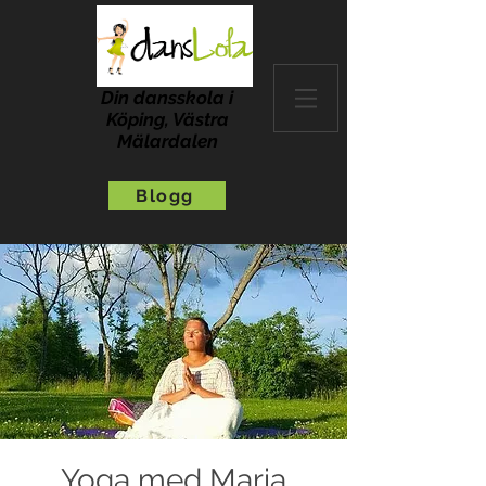
Din dansskola i
Köping, Västra
Mälardalen
Blogg
Yoga med Maria