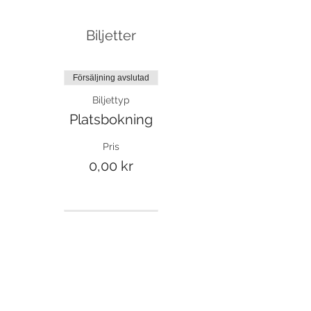
Biljetter
Försäljning avslutad
Biljettyp
Platsbokning
Pris
0,00 kr
Försäljning avslutad
Biljettyp
Prova på
Mer information