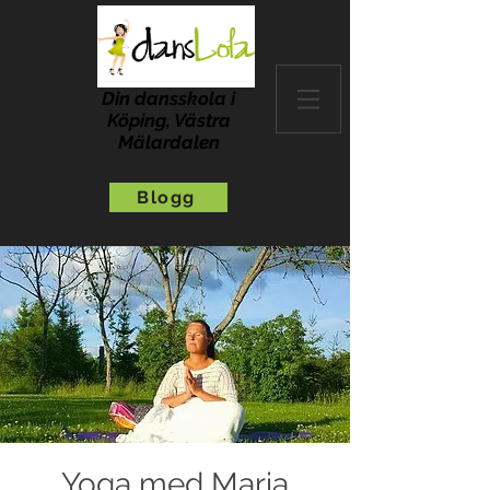
Din dansskola i
Köping, Västra
Mälardalen
Blogg
Yoga med Maria