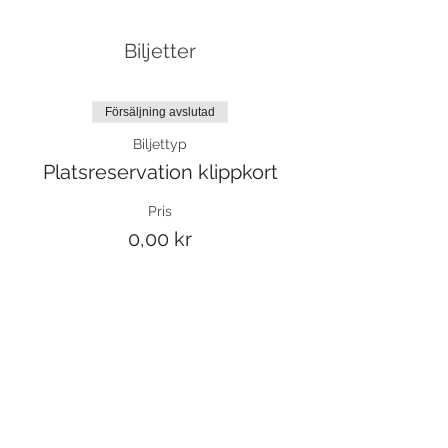
Biljetter
Försäljning avslutad
Biljettyp
Platsreservation klippkort
Pris
0,00 kr
Försäljning avslutad
Biljettyp
Yoga 5 ggr
Pris
650,00 kr