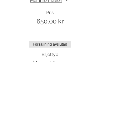
Mer information
Pris
650,00 kr
Försäljning avslutad
Biljettyp
Yoga 10 ggr
Mer information
Pris
1 300,00 kr
Försäljning avslutad
Biljettyp
Platsreservation klippkort