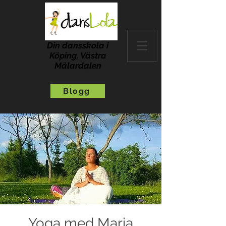
Din dansskola i
Köping, Västra
Mälardalen
Blogg
Yoga med Maria