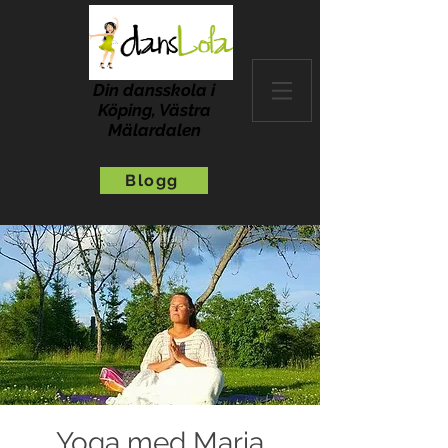
Din dansskola i
Köping, Västra
Mälardalen
Blogg
Yoga med Maria