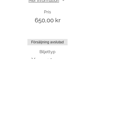
Mer information
Pris
650,00 kr
Försäljning avslutad
Biljettyp
Yoga 10 ggr
Mer information
Pris
1 300,00 kr
Försäljning avslutad
Biljettyp
Platsreservation klippkort