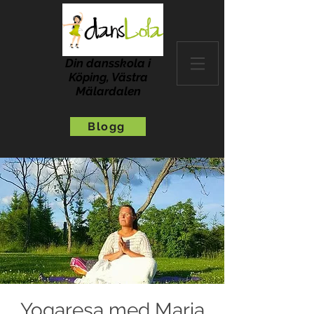
Din dansskola i
Köping, Västra
Mälardalen
Blogg
Yogaresa med Maria